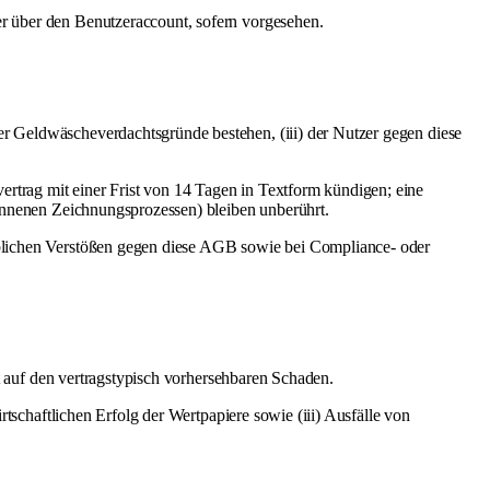
er über den Benutzeraccount, sofern vorgesehen.
er Geldwäscheverdachtsgründe bestehen, (iii) der Nutzer gegen diese
rtrag mit einer Frist von 14 Tagen in Textform kündigen; eine
gonnenen Zeichnungsprozessen) bleiben unberührt.
heblichen Verstößen gegen diese AGB sowie bei Compliance- oder
.
zt auf den vertragstypisch vorhersehbaren Schaden.
rtschaftlichen Erfolg der Wertpapiere sowie (iii) Ausfälle von