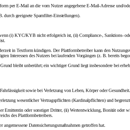
Textform per E-Mail an die vom Nutzer angegebene E-Mail-Adresse und/od
B. durch geeignete Spamfilter-Einstellungen).
enn (i) KYC/KYB nicht erfolgreich ist, (ii) Compliance-, Sanktions- od
st.
rzeit in Textform kündigen. Der Plattformbetreiber kann den Nutzungsve
htigten Interessen des Nutzers bei laufenden Vorgängen (z. B. bereits be
Grund bleibt unberührt; ein wichtiger Grund liegt insbesondere bei er
r Fahrlässigkeit sowie bei Verletzung von Leben, Körper oder Gesundheit
 Verletzung wesentlicher Vertragspflichten (Kardinalpflichten) und begren
 Emittentin oder sonstiger Dritter, (ii) Wertentwicklung, Bonität oder wi
ichs des Plattformbetreibers.
utzer angemessene Datensicherungsmaßnahmen getroffen hat.