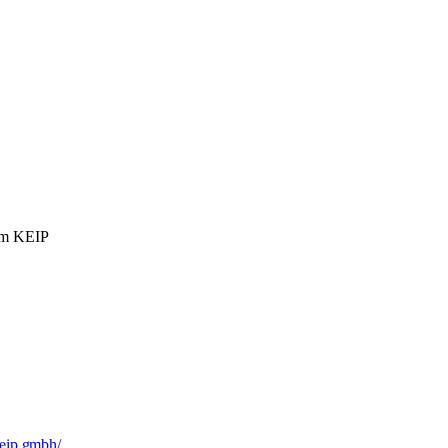
orm KEIP
keip.gmbh/