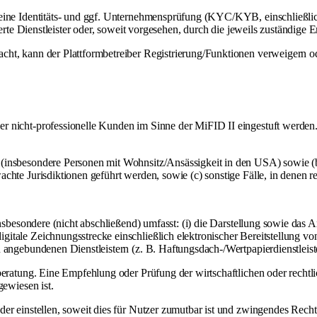
t eine Identitäts- und ggf. Unternehmensprüfung (KYC/KYB, einschließli
erte Dienstleister oder, soweit vorgesehen, durch die jeweils zuständige Em
cht, kann der Plattformbetreiber Registrierung/Funktionen verweigern o
r nicht-professionelle Kunden im Sinne der MiFID II eingestuft werden.
(insbesondere Personen mit Wohnsitz/Ansässigkeit in den USA) sowie (b)
achte Jurisdiktionen geführt werden, sowie (c) sonstige Fälle, in denen
insbesondere (nicht abschließend) umfasst: (i) die Darstellung sowie das
gitale Zeichnungsstrecke einschließlich elektronischer Bereitstellung 
 angebundenen Dienstleistern (z. B. Haftungsdach-/Wertpapierdienstleister
rberatung. Eine Empfehlung oder Prüfung der wirtschaftlichen oder recht
gewiesen ist.
er einstellen, soweit dies für Nutzer zumutbar ist und zwingendes Recht