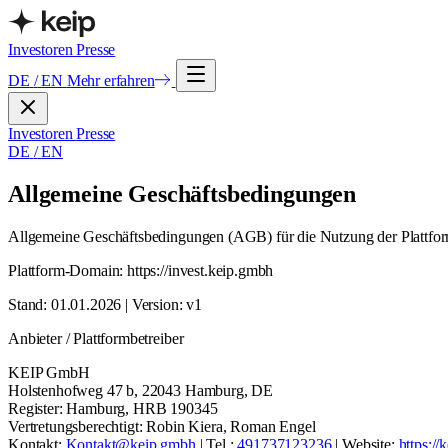
Investoren
Presse
DE
/
EN
Mehr erfahren
Investoren
Presse
DE
/
EN
Allgemeine Geschäftsbedingungen
Allgemeine Geschäftsbedingungen (AGB) für die Nutzung der Plattf
Plattform-Domain: https://invest.keip.gmbh
Stand: 01.01.2026 | Version: v1
Anbieter / Plattformbetreiber
KEIP GmbH
Holstenhofweg 47 b, 22043 Hamburg, DE
Register: Hamburg, HRB 190345
Vertretungsberechtigt: Robin Kiera, Roman Engel
Kontakt:
Kontakt@keip.gmbh
| Tel.:
491737123236
| Website:
https://