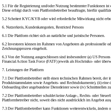
5.1 Für die Registrierung und/oder Nutzung bestimmter Funktionen is
Diese erfolgt durch vom Plattformbetreiber beauftragte, hierfür qualifizi
5.2 Scheitert KYC/KYB oder wird erforderliche Mitwirkung nicht erbra
6. Nutzerkreis, Kundenkategorien, Restricted Persons
6.1 Die Plattform richtet sich an natürliche und juristische Personen.
6.2 Investoren können im Rahmen von Angeboten als professionelle ode
Zeichnungsprozess eingeholt.
6.3 Von der Nutzung ausgeschlossen sind insbesondere (a) US Persons 
Financial Action Task Force (FATF) jeweils als Hochrisiko- oder überw
7. Leistungen der Plattform
7.1 Der Plattformbetreiber stellt einen technischen Rahmen bereit, der 
Produktstammdaten sowie Angebots- und Rechtsdokumente), (ii) eine di
Onboarding über angebundene Dienstleister sowie (iv) Schnittstellen zu
7.2 Der Plattformbetreiber schuldet keine Anlage-, Rechts- oder Steue
Plattformbetreiber nicht, soweit dies nicht ausdrücklich im Angebot aus
7.3 Der Plattformbetreiber kann Funktionen weiterentwickeln, ändern od